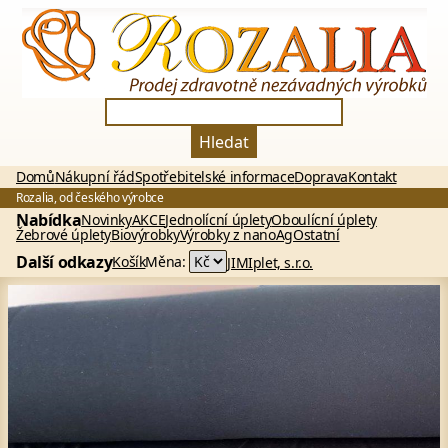
Hledat
Domů
Nákupní řád
Spotřebitelské informace
Doprava
Kontakt
Rozalia, od českého výrobce
Nabídka
Novinky
AKCE
Jednolícní úplety
Oboulícní úplety
Žebrové úplety
Biovýrobky
Výrobky z nanoAg
Ostatní
Další odkazy
Košík
Měna:
JIMIplet, s.r.o.