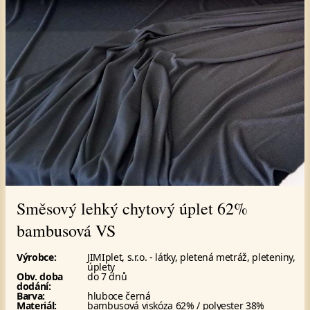
Směsový lehký chytový úplet 62%
bambusová VS
Výrobce:
JIMIplet, s.r.o. - látky, pletená metráž, pleteniny,
úplety
Obv. doba
do 7 dnů
dodání:
Barva:
hluboce černá
Materiál:
bambusová viskóza 62% / polyester 38%