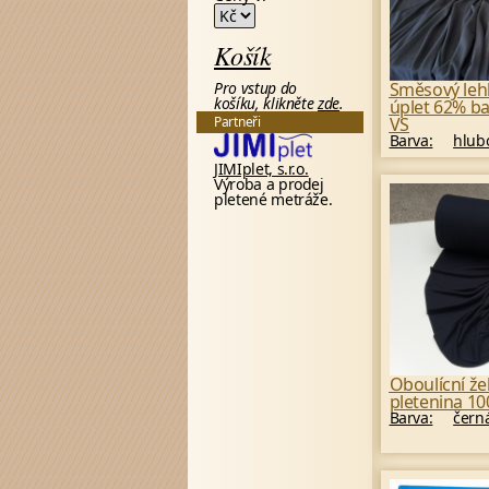
Košík
Směsový leh
Pro vstup do
košíku, klikněte
zde
.
úplet 62% 
VS
Partneři
Barva:
hlub
JIMIplet, s.r.o.
Výroba a prodej
pletené metráže.
Oboulícní ž
pletenina 1
Barva:
čern