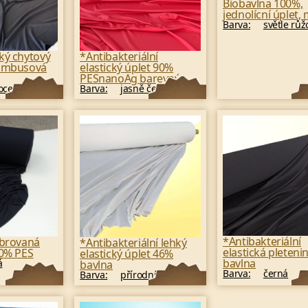
Biobavlna 100%,
jednolícní úplet,
Barva:
světle růž
ký chytový
*Antibakteriální
bambusová
elastický úplet 90%
PESnanoAg barevný
oce černá
Barva:
jasně červená
*Antibakteriální
ebrovaná
*Antibakteriální lehký
elastická pleteni
00% PES
elastický úplet 46%
bavlna
á
bavlna
Barva:
černá
Barva:
přírodní