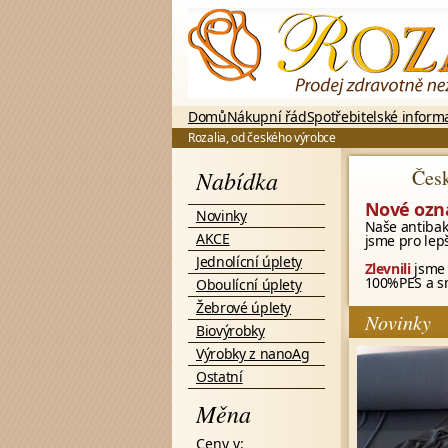
Domů
Nákupní řád
Spotřebitelské inform
Rozalia, od českého výrobce
Nabídka
Česk
Nové ozn
Novinky
Naše antibak
AKCE
jsme pro lepš
Jednolícní úplety
Zlevnili
jsme 
100%PES a sm
Oboulícní úplety
Žebrové úplety
Novinky
Biovýrobky
Výrobky z nanoAg
Ostatní
Měna
Ceny v: