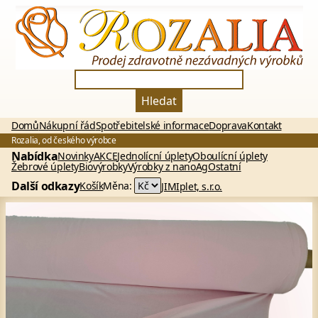
Hledat
Domů
Nákupní řád
Spotřebitelské informace
Doprava
Kontakt
Rozalia, od českého výrobce
Nabídka
Novinky
AKCE
Jednolícní úplety
Oboulícní úplety
Žebrové úplety
Biovýrobky
Výrobky z nanoAg
Ostatní
Další odkazy
Košík
Měna:
JIMIplet, s.r.o.