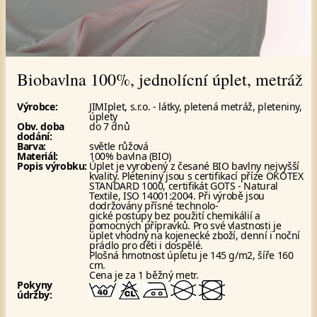
Biobavlna 100%, jednolícní úplet, metráž
Výrobce:
JIMIplet, s.r.o. - látky, pletená metráž, pleteniny,
úplety
Obv. doba
do 7 dnů
dodání:
Barva:
světle růžová
Materiál:
100% bavlna (BIO)
Popis výrobku:
Úplet je vyrobený z česané BIO bavlny nejvyšší
kvality. Pleteniny jsou s certifikací příze ÖKOTEX
STANDARD 1000, certifikát GOTS - Natural
Textile, ISO 14001:2004. Při výrobě jsou
dodržovány přísné technolo-
gické postupy bez použití chemikálií a
pomocných přípravků. Pro své vlastnosti je
úplet vhodný na kojenecké zboží, denní i noční
prádlo pro děti i dospělé.
Plošná hmotnost úpletu je 145 g/m2, šíře 160
cm.
Cena je za 1 běžný metr.
Pokyny
údržby: