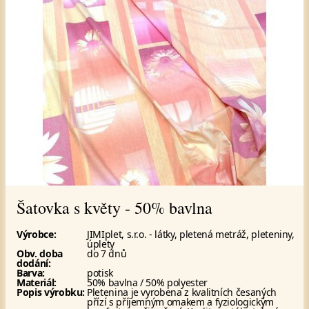
Šatovka s květy - 50% bavlna
Výrobce:
JIMIplet, s.r.o. - látky, pletená metráž, pleteniny,
úplety
Obv. doba
do 7 dnů
dodání:
Barva:
potisk
Materiál:
50% bavlna / 50% polyester
Popis výrobku:
Pletenina je vyrobena z kvalitních česaných
přízí s příjemným omakem a fyziologickým