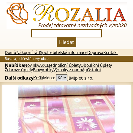
Hledat
Domů
Nákupní řád
Spotřebitelské informace
Doprava
Kontakt
Rozalia, od českého výrobce
Nabídka
Novinky
AKCE
Jednolícní úplety
Oboulícní úplety
Žebrové úplety
Biovýrobky
Výrobky z nanoAg
Ostatní
Další odkazy
Košík
Měna:
JIMIplet, s.r.o.